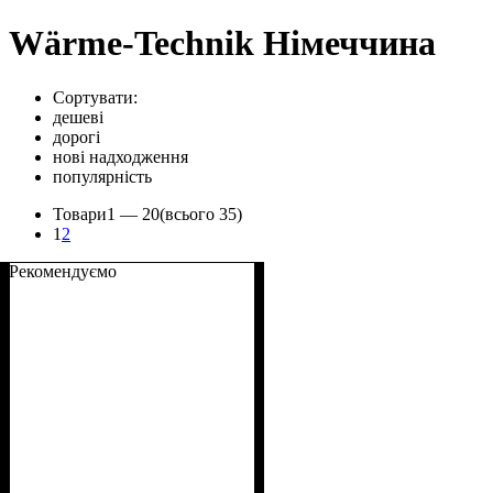
Wärme-Technik Німеччина
Сортувати:
дешеві
дорогі
нові надходження
популярність
Товари
1 —
20
(всього 35)
1
2
Рекомендуємо