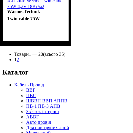
жильний W?rme Twin cable
75W 4,2м 18Вт/м2
Wärme-Technik
Twin cable 75W
Товари
1 —
20
(всього 35)
1
2
Каталог
Кабель Провід
ВВГ
ПВС
ШВВП ВВП АППВ
ПВ-1 ПВ-3 АПВ
Зв`язок інтернет
АВВГ
Авто провід
Для повітряних ліній
Монтажний