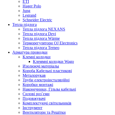
ETI
Hager Polo
Jung
Legrand
Sсhneider Electric
Тепла підлога
Тепла підлога NEXANS
Тепла підлога Devi
Тепла підлога Wärme
Терморегулятори OJ Electronics
Тепла підлога Terneo
Арматура проводки
Клемні колодки
Клеммні колодки Wago
Изолюючі матеріалы
Короба Кабельні пластикові
Металорукав
Труби електроінсталяційні
Коробки монтажі
Наконечники, Гільзы кабельні
Силові роз`єми
Подовжувачі
Комплектуючі світильників
Інструмент
Вентилятори та Решітки