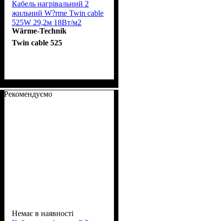
Кабель нагрівальний 2
жильний W?rme Twin cable
525W 29,2м 18Вт/м2
Wärme-Technik
Twin cable 525
Рекомендуємо
Немає в наявності