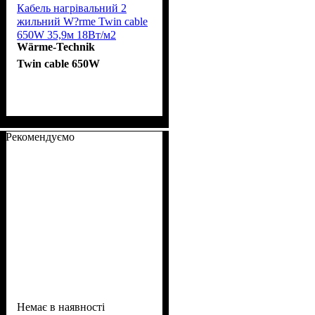
Кабель нагрівальний 2
жильний W?rme Twin cable
650W 35,9м 18Вт/м2
Wärme-Technik
Twin cable 650W
Рекомендуємо
Немає в наявності