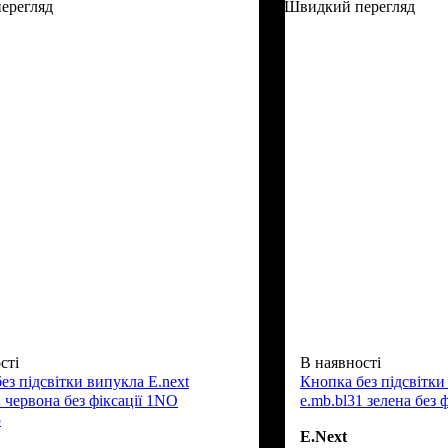
ерегляд
Швидкий перегляд
сті
В наявності
ез підсвітки випукла E.next
Кнопка без підсвітки
2 червона без фіксації 1NO
e.mb.bl31 зелена без 
5
E.Next