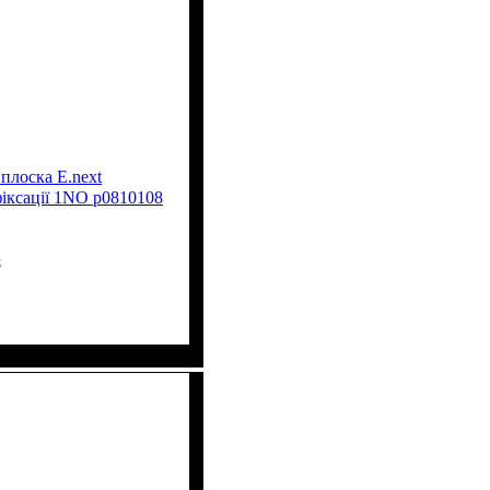
 плоска E.next
фіксації 1NO p0810108
8