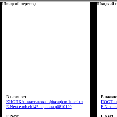
Швидкий перегляд
Швидкий п
В наявності
В наявно
КНОПКА пластикова з фіксацією 1нв+1нз
ПОСТ кн
E.Next e.mb.eh145 червона p0810129
E.Next e.
E.Next
E.Next