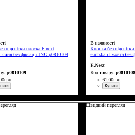
сті
В наявності
ез підсвітки плоска E.next
Кнопка без підсвітки
1 синя без фіксації 1NO p0810109
e.mb.ba51 жовта без 
E.Next
p0810109
p081010
00
грн
61
,
00
грн
пити
Купити
ерегляд
Швидкий перегляд