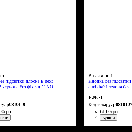
сті
В наявності
ез підсвітки плоска E.next
Кнопка без підсвітки
2 червона без фіксації 1NO
e.mb.ba31 зелена без
0
E.Next
p0810110
p081010
00
грн
61
,
00
грн
пити
Купити