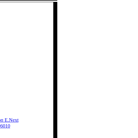
п E.Next
006010