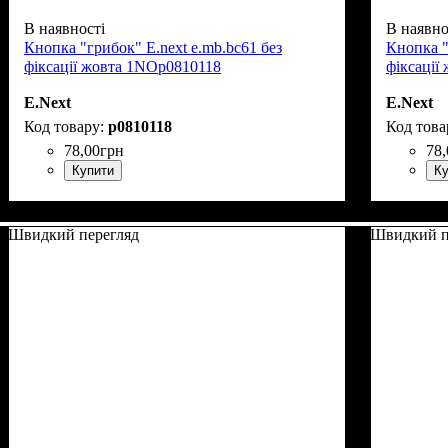
В наявності
В наявно
Кнопка "грибок" E.next e.mb.bc61 без
Кнопка "
фіксації жовта 1NOp0810118
фіксації
E.Next
E.Next
p0810118
78
,
00
грн
78
,
Купити
Ку
Швидкий перегляд
Швидкий п