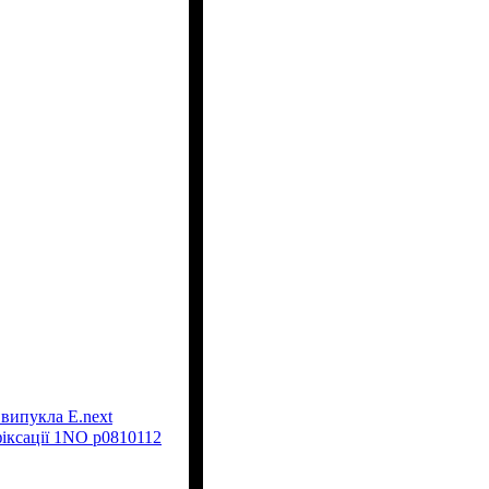
 випукла E.next
фіксації 1NO p0810112