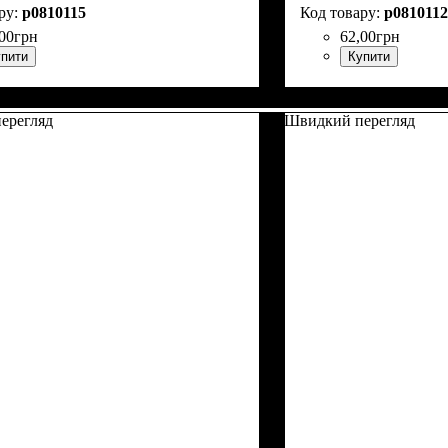
p0810115
p0810112
00
грн
62
,
00
грн
пити
Купити
ерегляд
Швидкий перегляд