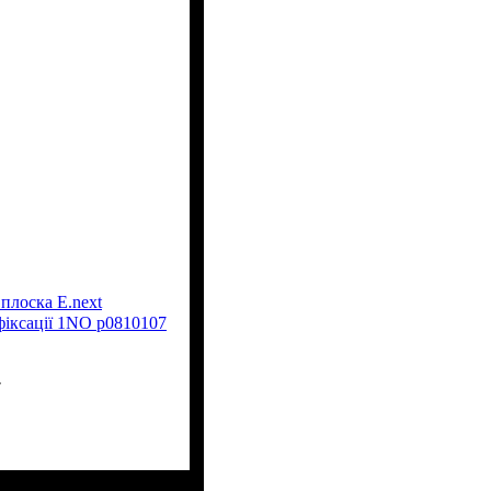
 плоска E.next
 фіксації 1NO p0810107
7