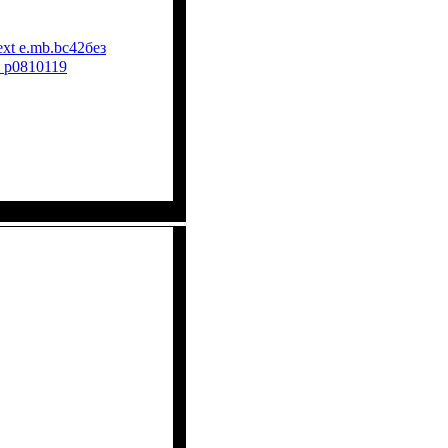
xt e.mb.bc42без
O p0810119