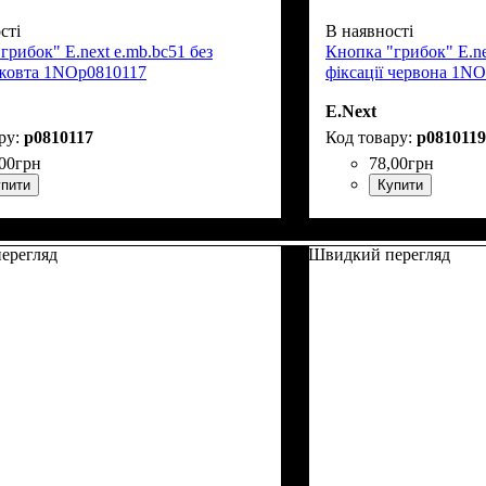
сті
В наявності
грибок" E.next e.mb.bc51 без
Кнопка "грибок" E.ne
 жовта 1NOp0810117
фіксації червона 1N
E.Next
p0810117
p0810119
00
грн
78
,
00
грн
пити
Купити
ерегляд
Швидкий перегляд