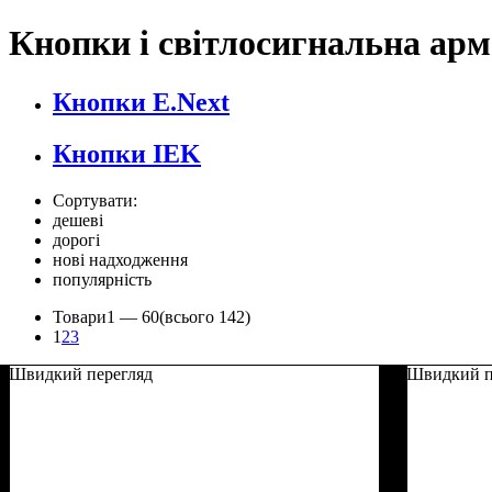
Кнопки і світлосигнальна ар
Кнопки E.Next
Кнопки IEK
Сортувати:
дешеві
дорогі
нові надходження
популярність
Товари
1 —
60
(всього 142)
1
2
3
Швидкий перегляд
Швидкий п