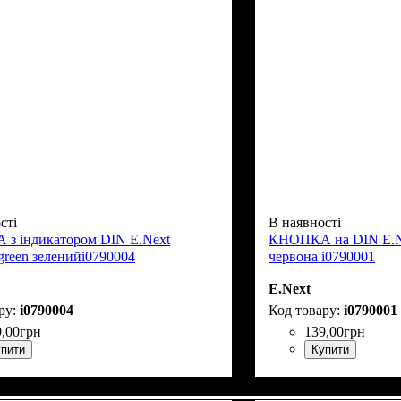
сті
В наявності
з iндикатором DIN E.Next
КНОПКА на DIN E.Nex
.green зеленийi0790004
червона i0790001
E.Next
i0790004
i0790001
9
,
00
грн
139
,
00
грн
пити
Купити