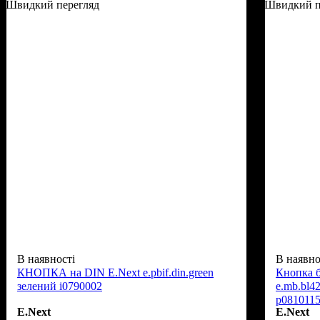
Швидкий перегляд
Швидкий п
В наявності
В наявно
КНОПКА на DIN E.Next e.pbif.din.green
Кнопка б
зелений i0790002
e.mb.bl4
p081011
E.Next
E.Next