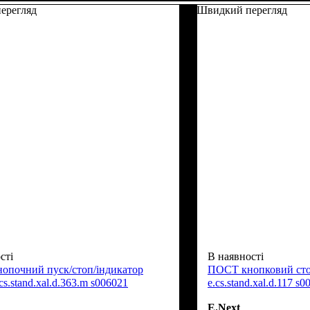
ерегляд
Швидкий перегляд
сті
В наявності
опочний пуск/стоп/індикатор
ПОСТ кнопковий сто
cs.stand.xal.d.363.m s006021
e.cs.stand.xal.d.117 s
E.Next