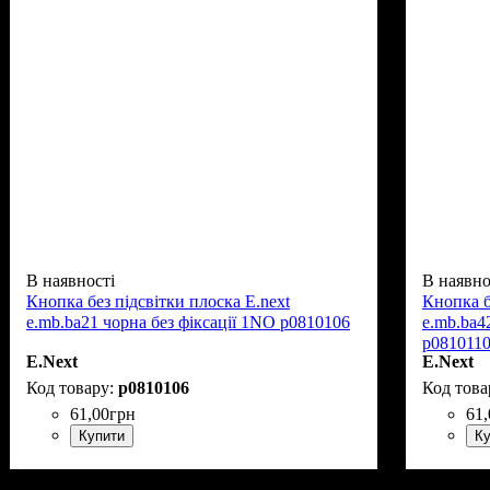
В наявності
В наявно
Кнопка без підсвітки плоска E.next
Кнопка б
e.mb.ba21 чорна без фіксації 1NO p0810106
e.mb.ba4
p081011
E.Next
E.Next
p0810106
61
,
00
грн
61
,
Купити
Ку