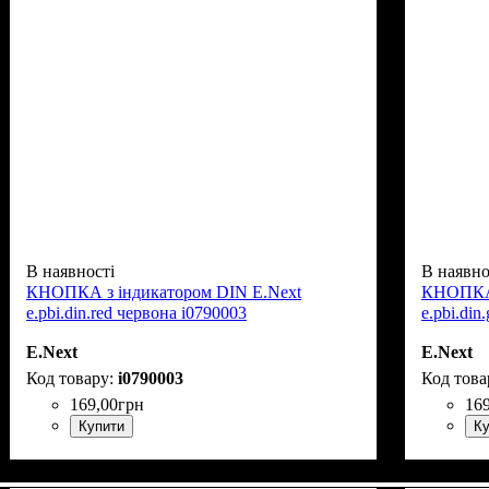
В наявності
В наявно
КНОПКА з індикатором DIN E.Next
КНОПКА 
e.pbi.din.red червона i0790003
e.pbi.din
E.Next
E.Next
i0790003
169
,
00
грн
16
Купити
Ку