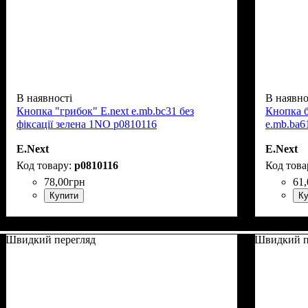
В наявності
В наявно
Кнопка "грибок" E.next e.mb.bc31 без
Кнопка б
фіксації зелена 1NO p0810116
e.mb.ba6
E.Next
E.Next
p0810116
78
,
00
грн
61
,
Купити
Ку
Швидкий перегляд
Швидкий п