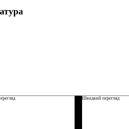
матура
ерегляд
Швидкий перегляд