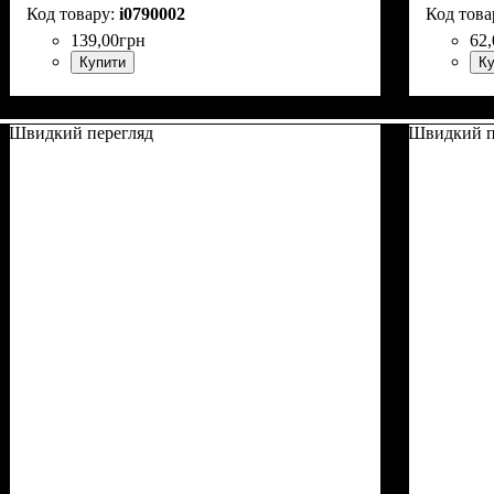
i0790002
139
,
00
грн
62
,
Купити
Ку
Швидкий перегляд
Швидкий п