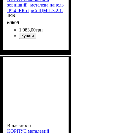
зовнішній+металева панель
IP54 ІЕК сірий ЩМП-3.2.1-
IEK
0 74 У2 YKM40-321-54
69609
1 983
,
00
грн
Купити
В наявності
КОРПУС металевий