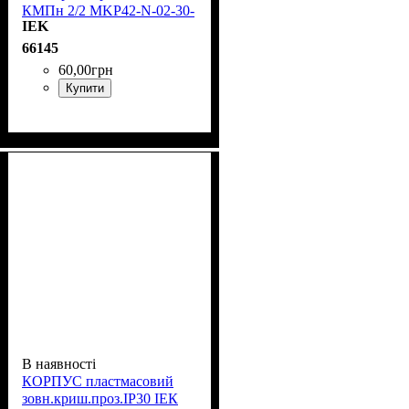
КМПн 2/2 MKP42-N-02-30-
IEK
20
66145
60
,
00
грн
Купити
В наявності
КОРПУС пластмасовий
зовн.криш.проз.IP30 ІЕК