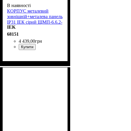
В наявності
КОРПУС металевий
зовнішній+металева панель
IP31 ІЕК сірий ЩМП-6.6.2-
IEK
0 36 УХЛЗ YKM40-662-31
68151
4 439
,
00
грн
Купити