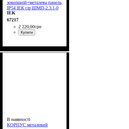
зовнішній+металева панель
IP54 ІЕК сір ЩМП-2.3.1-0
IEK
74 У2 YKM40-231-54
67217
2 220
,
00
грн
Купити
В наявності
КОРПУС металевий