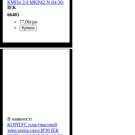
КМПн 2/4 MKP42-N-04-30-
IEK
12
66405
77
,
00
грн
Купити
В наявності
КОРПУС пластмасовий
зовн.криш.проз.IP30 ІЕК