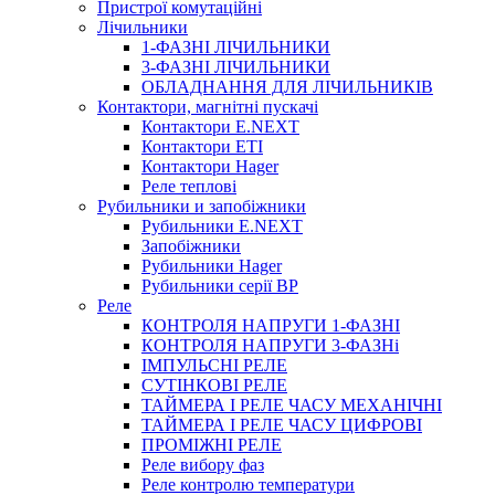
Пристрої комутаційні
Лічильники
1-ФАЗНІ ЛІЧИЛЬНИКИ
3-ФАЗНІ ЛІЧИЛЬНИКИ
ОБЛАДНАННЯ ДЛЯ ЛІЧИЛЬНИКІВ
Контактори, магнітні пускачі
Контактори E.NEXT
Контактори ETI
Контактори Hager
Реле теплові
Рубильники и запобіжники
Рубильники E.NEXT
Запобіжники
Рубильники Hager
Рубильники серії ВР
Реле
КОНТРОЛЯ НАПРУГИ 1-ФАЗНІ
КОНТРОЛЯ НАПРУГИ 3-ФАЗНі
ІМПУЛЬСНІ РЕЛЕ
СУТІНКОВІ РЕЛЕ
ТАЙМЕРА І РЕЛЕ ЧАСУ МЕХАНІЧНІ
ТАЙМЕРА І РЕЛЕ ЧАСУ ЦИФРОВІ
ПРОМІЖНІ РЕЛЕ
Реле вибору фаз
Реле контролю температури