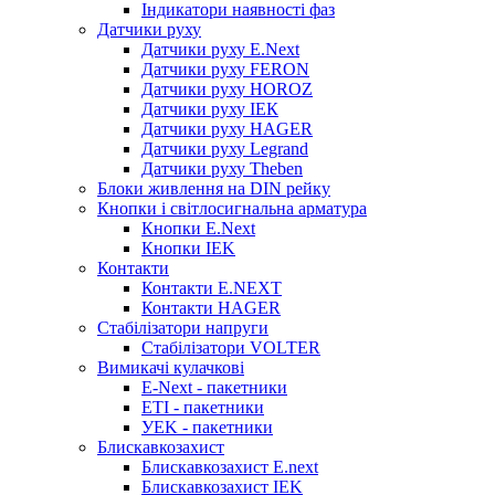
Індикатори наявності фаз
Датчики руху
Датчики руху E.Next
Датчики руху FERON
Датчики руху HOROZ
Датчики руху ІЕК
Датчики руху HAGER
Датчики руху Legrand
Датчики руху Theben
Блоки живлення на DIN рейку
Кнопки і світлосигнальна арматура
Кнопки E.Next
Кнопки IEK
Контакти
Контакти E.NEXT
Контакти HAGER
Стабілізатори напруги
Стабілізатори VOLTER
Вимикачі кулачкові
E-Next - пакетники
ETI - пакетники
УEK - пакетники
Блискавкозахист
Блискавкозахист E.next
Блискавкозахист IEK