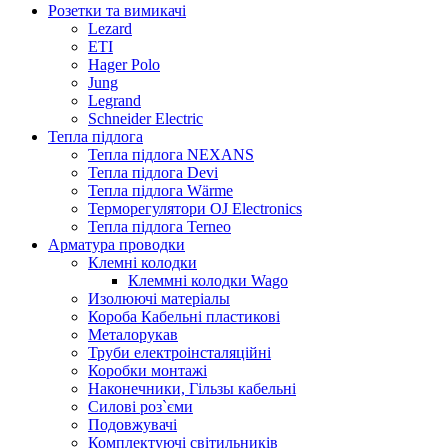
Розетки та вимикачі
Lezard
ETI
Hager Polo
Jung
Legrand
Sсhneider Electric
Тепла підлога
Тепла підлога NEXANS
Тепла підлога Devi
Тепла підлога Wärme
Терморегулятори OJ Electronics
Тепла підлога Terneo
Арматура проводки
Клемні колодки
Клеммні колодки Wago
Изолюючі матеріалы
Короба Кабельні пластикові
Металорукав
Труби електроінсталяційні
Коробки монтажі
Наконечники, Гільзы кабельні
Силові роз`єми
Подовжувачі
Комплектуючі світильників