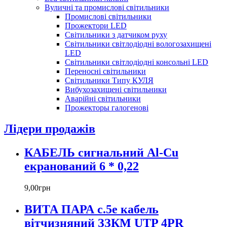
Вуличні та промислові світильники
Промислові світильники
Прожектори LED
Світильники з датчиком руху
Світильники світлодіодні вологозахищені
LED
Світильники світлодіодні консольні LED
Переносні світильники
Світильники Типу КУЛЯ
Вибухозахищені світильники
Аварійні світильники
Прожекторы галогенові
Лідери продажів
КАБЕЛЬ сигнальний Al-Cu
екранований 6 * 0,22
9
,
00
грн
ВИТА ПАРА c.5е кабель
вітчизняний ЗЗКМ UTP 4PR