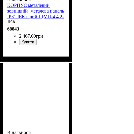
КОРПУС металевий
зовнішній+металева панель
IP31 ІЕК сірий ЩМП-4.4.2-
IEK
0 36 УХЛЗ YKM40-442-31
68843
2 467
,
00
грн
Купити
В наявності