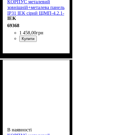
КОРПУС металевий
зовнішній+металева панель
IP31 ІЕК сірий ЩМП-4.2.1-
IEK
0 36 УХЛЗ YKM40-421-31
69368
1 458
,
00
грн
Купити
В наявності