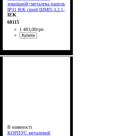
зовнішній+металева панель
IP31 ІЕК сірий ЩМП-3.2.1-
IEK
0 36 УХЛЗ YKM40-321-31
68115
1 483
,
00
грн
Купити
В наявності
КОРПУС металевий