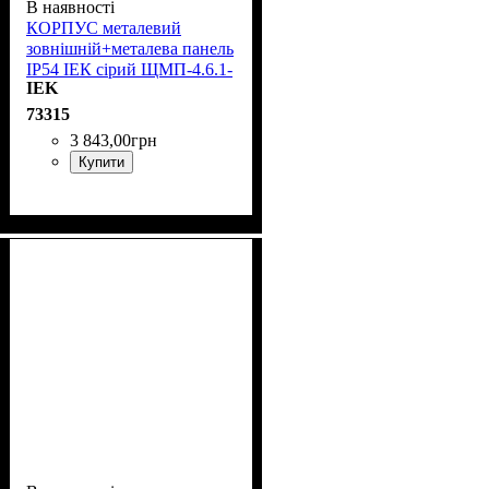
В наявності
КОРПУС металевий
зовнішній+металева панель
IP54 ІЕК сірий ЩМП-4.6.1-
IEK
0 74 У2 YKM40-461-54
73315
3 843
,
00
грн
Купити