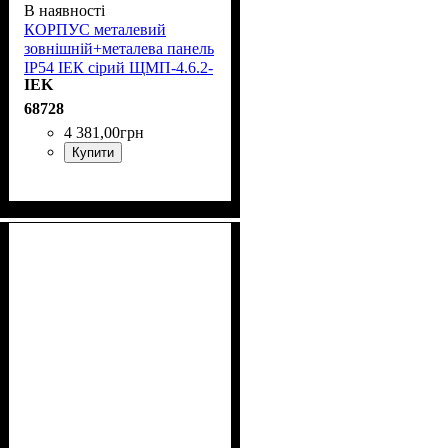
В наявності
КОРПУС металевий
зовнішній+металева панель
IP54 ІЕК сірий ЩМП-4.6.2-
IEK
0 74 У2 YKM40-462-54
68728
4 381
,
00
грн
Купити