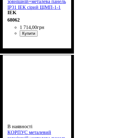
зовнішній+металева панель
IP31 ІЕК сірий ЩМП-1-1
IEK
36 УХЛЗ YKM41-01-31
68062
1 714
,
00
грн
Купити
В наявності
КОРПУС металевий