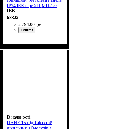
зовнішній+металева панель
IP54 ІЕК сірий ЩМП-1-0
IEK
74 У2 YKM40-01-54
68322
2 794
,
00
грн
Купити
В наявності
ПАНЕЛЬ під 1-фазний
лічильник +6модулів з