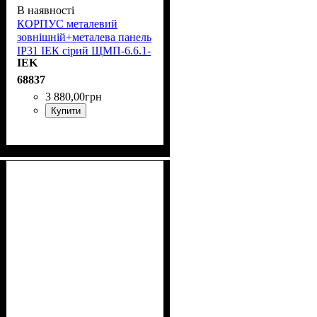
В наявності
КОРПУС металевий
зовнішній+металева панель
IP31 ІЕК сірий ЩМП-6.6.1-
IEK
0 36 УХЛЗ YKM40-661-31
68837
3 880
,
00
грн
Купити