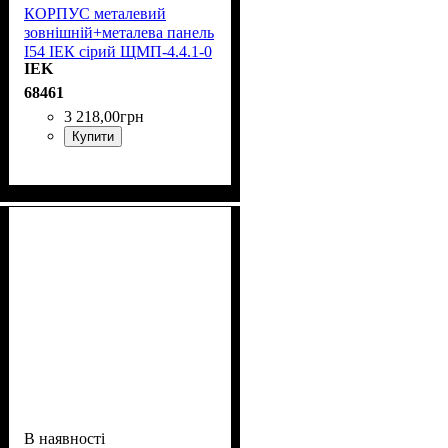
КОРПУС металевий
зовнішній+металева панель
I54 ІЕК сірий ЩМП-4.4.1-0
IEK
74 У2 YKM40-441-54
68461
3 218
,
00
грн
Купити
В наявності