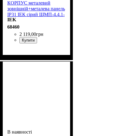
КОРПУС металевий
зовнішній+металева панель
IP31 ІЕК сірий ЩМП-4.4.1-
IEK
0 36 УХЛЗ YKM40-441-31
68460
2 119
,
00
грн
Купити
В наявності