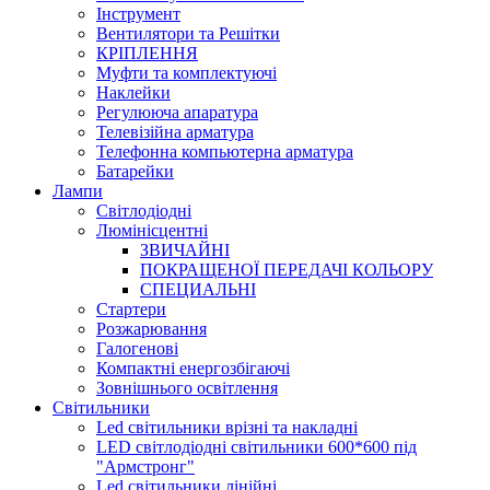
Інструмент
Вентилятори та Решітки
КРІПЛЕННЯ
Муфти та комплектуючі
Наклейки
Регулююча апаратура
Телевізійна арматура
Телефонна компьютерна арматура
Батарейки
Лампи
Світлодіодні
Люмінісцентні
ЗВИЧАЙНІ
ПОКРАЩЕНОЇ ПЕРЕДАЧІ КОЛЬОРУ
СПЕЦИАЛЬНІ
Стартери
Розжарювання
Галогенові
Компактні енергозбігаючі
Зовнішнього освітлення
Світильники
Led світильники врізні та накладні
LED світлодіодні світильники 600*600 під
"Армстронг"
Led світильники лінійні