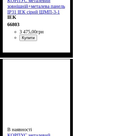
КОРПУС металевий
зовнішній+металева панель
IP31 ІЕК сірий ЩМП-3-1
IEK
36 УХЛЗ YKM41-03-31
66803
3 475
,
00
грн
Купити
В наявності
КОРПУС металевий