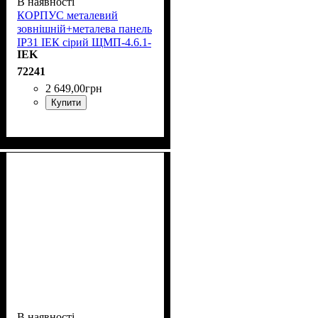
В наявності
КОРПУС металевий
зовнішній+металева панель
IP31 ІЕК сірий ЩМП-4.6.1-
IEK
0 36 УХЛЗ YKM40-461-31
72241
2 649
,
00
грн
Купити
В наявності