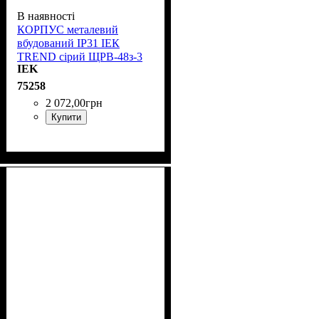
В наявності
КОРПУС металевий
вбудований IP31 ІЕК
TREND сірий ЩРВ-48з-3
IEK
36 УХЛЗ MKM14-V-48-30-
T
75258
2 072
,
00
грн
Купити