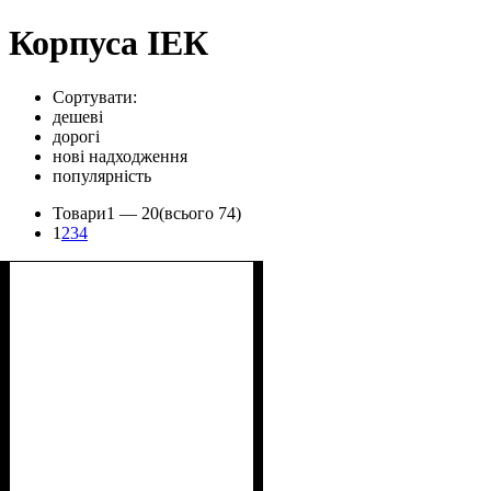
Корпуса ІЕК
Сортувати:
дешеві
дорогі
нові надходження
популярність
Товари
1 —
20
(всього 74)
1
2
3
4