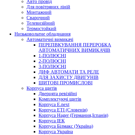
Авто провід
Для повітряних ліній
Монтажний
Сварочний
Телевизійний
Термостойкий
Низьковольтне обладнання
Автоматичні вимикачі
ПЕРЕПВКУВАННЯ ПЕРЕРОБКА
АВТОМАТИЧНИХ ВИМИКАЧІВ
1-ПОЛЮСНІ
2-ПОЛЮСНІ
3-ПОЛЮСНІ
ДИФ АВТОМАТИ ТА РЕЛЕ
ДЛЯ ЗАХИСТУ ДВИГУНІВ
ЩИТОВІ ПРОМИСЛОВІ
Корпуса щитів
Дверцята ревізійні
Комплектуючі щитів
Корпуса E.next
Корпуса ETI (Словенія)
Корпуса Hager (Германия,Іспанія)
Корпуса ІЕК
Корпуса Білмакс (Україна)
Корпуса Україна