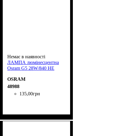
Немає в наявності
ЛАМПА люмінесцентна
Osram G5 28W/840 HE
OSRAM
48988
135
,
00
грн