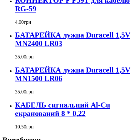
КОННЕКТОР F F59T для кабелю
RG-59
4
,
00
грн
БАТАРЕЙКА лужна Duracell 1,5V
MN2400 LR03
35
,
00
грн
БАТАРЕЙКА лужна Duracell 1,5V
MN1500 LR06
35
,
00
грн
КАБЕЛЬ сигнальний Al-Cu
екранований 8 * 0,22
10
,
50
грн
Виробники