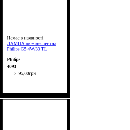
Немає в наявності
ЛАМПА люмінесцентна
Phіlіps G5 4W/33 TL
Philips
4093
95
,
00
грн