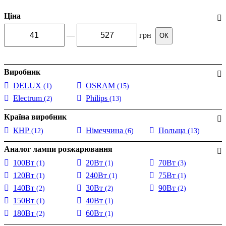
Ціна
—
грн
ОК
Виробник
DELUX
OSRAM
(1)
(15)
Electrum
Philips
(2)
(13)
Країна виробник
КНР
Німеччина
Польща
(12)
(6)
(13)
Аналог лампи розжарювання
100Вт
20Вт
70Вт
(1)
(1)
(3)
120Вт
240Вт
75Вт
(1)
(1)
(1)
140Вт
30Вт
90Вт
(2)
(2)
(2)
150Вт
40Вт
(1)
(1)
180Вт
60Вт
(2)
(1)