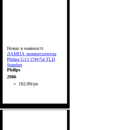
Немає в наявності
ЛАМПА люмінесцентна
Phіlіps G13 15W/54 TLD
Standart
Philips
2986
182
,
00
грн