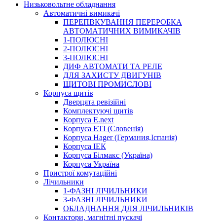
Низьковольтне обладнання
Автоматичні вимикачі
ПЕРЕПВКУВАННЯ ПЕРЕРОБКА
АВТОМАТИЧНИХ ВИМИКАЧІВ
1-ПОЛЮСНІ
2-ПОЛЮСНІ
3-ПОЛЮСНІ
ДИФ АВТОМАТИ ТА РЕЛЕ
ДЛЯ ЗАХИСТУ ДВИГУНІВ
ЩИТОВІ ПРОМИСЛОВІ
Корпуса щитів
Дверцята ревізійні
Комплектуючі щитів
Корпуса E.next
Корпуса ETI (Словенія)
Корпуса Hager (Германия,Іспанія)
Корпуса ІЕК
Корпуса Білмакс (Україна)
Корпуса Україна
Пристрої комутаційні
Лічильники
1-ФАЗНІ ЛІЧИЛЬНИКИ
3-ФАЗНІ ЛІЧИЛЬНИКИ
ОБЛАДНАННЯ ДЛЯ ЛІЧИЛЬНИКІВ
Контактори, магнітні пускачі