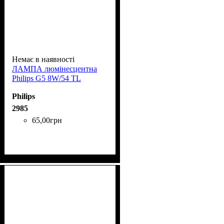
Немає в наявності
ЛАМПА люмінесцентна
Phіlіps G5 8W/54 TL
Philips
2985
65
,
00
грн