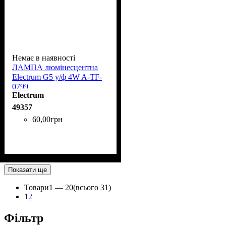
Немає в наявності
ЛАМПА люмінесцентна
Electrum G5 у/ф 4W A-TF-
0799
Electrum
49357
60
,
00
грн
Показати ще
Товари
1 —
20
(всього 31)
1
2
Фільтр