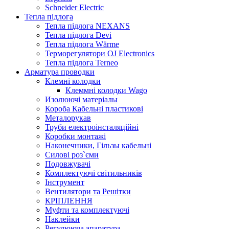
Sсhneider Electric
Тепла підлога
Тепла підлога NEXANS
Тепла підлога Devi
Тепла підлога Wärme
Терморегулятори OJ Electronics
Тепла підлога Terneo
Арматура проводки
Клемні колодки
Клеммні колодки Wago
Изолюючі матеріалы
Короба Кабельні пластикові
Металорукав
Труби електроінсталяційні
Коробки монтажі
Наконечники, Гільзы кабельні
Силові роз`єми
Подовжувачі
Комплектуючі світильників
Інструмент
Вентилятори та Решітки
КРІПЛЕННЯ
Муфти та комплектуючі
Наклейки
Регулююча апаратура