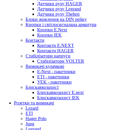
Датчики руху HAGER
Датчики руху Legrand
Датчики руху Theben
Блоки живлення на DIN рейку
Кнопки і світлосигнальна арматура
Кнопки E.Next
Кнопки IEK
Контакти
Контакти E.NEXT
Контакти HAGER
Стабілізатори напруги
Стабілізатори VOLTER
Вимикачі кулачкові
E-Next - пакетники
ETI - пакетники
УEK - пакетники
Блискавкозахист
Блискавкозахист E.next
Блискавкозахист IEK
Розетки та вимикачі
Lezard
ETI
Hager Polo
Jung
Legrand