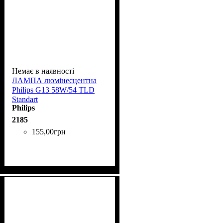
Немає в наявності
ЛАМПА люмінесцентна
Phіlіps G13 58W/54 TLD
Standart
Philips
2185
155
,
00
грн