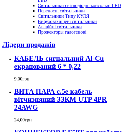
LED
Світильники світлодіодні консольні LED
Переносні світильники
Світильники Типу КУЛЯ
Вибухозахищені світильники
Аварійні світильники
Прожекторы галогенові
Лідери продажів
КАБЕЛЬ сигнальний Al-Cu
екранований 6 * 0,22
9
,
00
грн
ВИТА ПАРА c.5е кабель
вітчизняний ЗЗКМ UTP 4PR
24AWG
24
,
00
грн