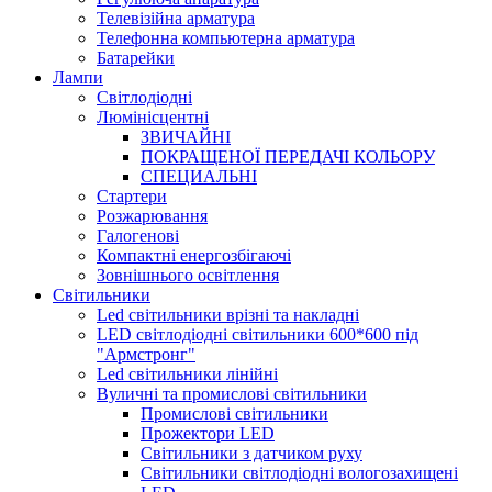
Телевізійна арматура
Телефонна компьютерна арматура
Батарейки
Лампи
Світлодіодні
Люмінісцентні
ЗВИЧАЙНІ
ПОКРАЩЕНОЇ ПЕРЕДАЧІ КОЛЬОРУ
СПЕЦИАЛЬНІ
Стартери
Розжарювання
Галогенові
Компактні енергозбігаючі
Зовнішнього освітлення
Світильники
Led світильники врізні та накладні
LED світлодіодні світильники 600*600 під
"Армстронг"
Led світильники лінійні
Вуличні та промислові світильники
Промислові світильники
Прожектори LED
Світильники з датчиком руху
Світильники світлодіодні вологозахищені