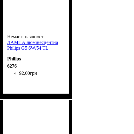
Немає в наявності
ЛАМПА люмінесцентна
Phіlіps G5 6W/54 TL
Philips
6276
92
,
00
грн