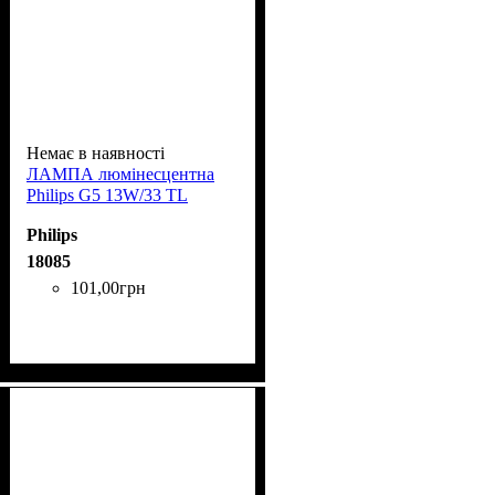
Немає в наявності
ЛАМПА люмінесцентна
Phіlіps G5 13W/33 TL
Philips
18085
101
,
00
грн