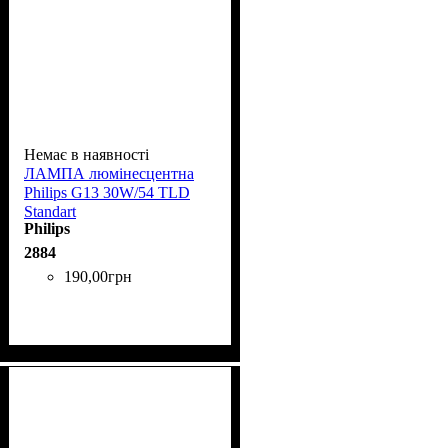
Немає в наявності
ЛАМПА люмінесцентна
Phіlіps G13 30W/54 TLD
Standart
Philips
2884
190
,
00
грн