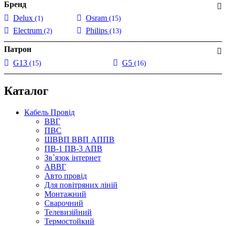
Бренд
Delux
Osram
(1)
(15)
Electrum
Philips
(2)
(13)
Патрон
G13
G5
(15)
(16)
Каталог
Кабель Провід
ВВГ
ПВС
ШВВП ВВП АППВ
ПВ-1 ПВ-3 АПВ
Зв`язок інтернет
АВВГ
Авто провід
Для повітряних ліній
Монтажний
Сварочний
Телевизійний
Термостойкий