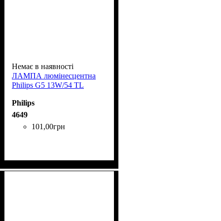
Немає в наявності
ЛАМПА люмінесцентна
Phіlіps G5 13W/54 TL
Philips
4649
101
,
00
грн