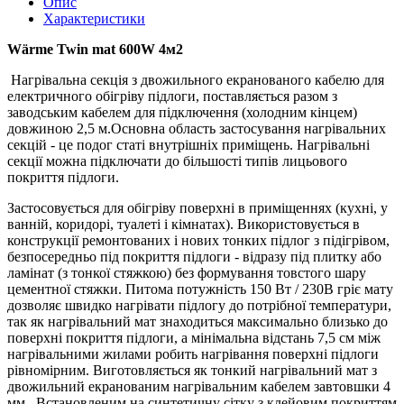
Опис
Характеристики
Wärme Twin mat 600W 4м2
Нагрівальна секція з двожильного екранованого кабелю для
електричного обігріву підлоги, поставляється разом з
заводським кабелем для підключення (холодним кінцем)
довжиною 2,5 м.Основна область застосування нагрівальних
секцій - це подог статі внутрішніх приміщень. Нагрівальні
секції можна підключати до більшості типів лицьового
покриття підлоги.
Застосовується для обігріву поверхні в приміщеннях (кухні, у
ванній, коридорі, туалеті і кімнатах). Використовується в
конструкції ремонтованих і нових тонких підлог з підігрівом,
безпосередньо під покриття підлоги - відразу під плитку або
ламінат (з тонкої стяжкою) без формування товстого шару
цементної стяжки. Питома потужність 150 Вт / 230В гріє мату
дозволяє швидко нагрівати підлогу до потрібної температури,
так як нагрівальний мат знаходиться максимально близько до
поверхні покриття підлоги, а мінімальна відстань 7,5 см між
нагрівальними жилами робить нагрівання поверхні підлоги
рівномірним. Виготовляється як тонкий нагрівальний мат з
двожильний екранованим нагрівальним кабелем завтовшки 4
мм., Встановленим на синтетичну сітку з клейовим покриттям