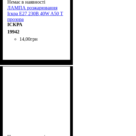
Немає в наявності
ЛАМПА розжарювання
Іскра Е27 230B 40W A50 T
прозора
ІСКРА
19942
14
,
00
грн