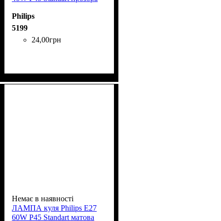
Philips
5199
24
,
00
грн
Немає в наявності
ЛАМПА куля Phіlіps Е27
60W P45 Standart матова