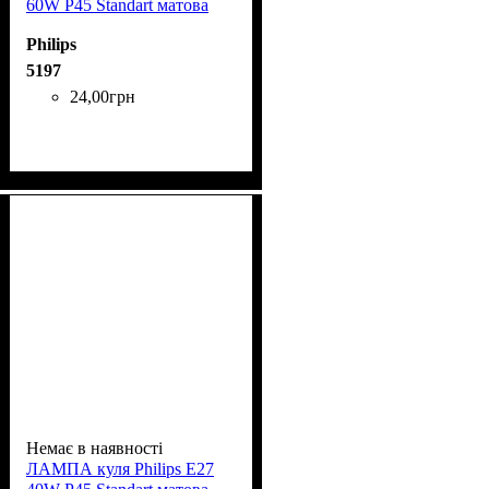
60W P45 Standart матова
Philips
5197
24
,
00
грн
Немає в наявності
ЛАМПА куля Phіlіps Е27