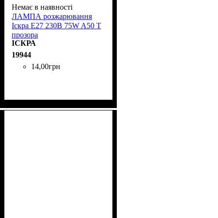
Немає в наявності
ЛАМПА розжарювання
Іскра Е27 230B 75W A50 T
прозора
ІСКРА
19944
14
,
00
грн