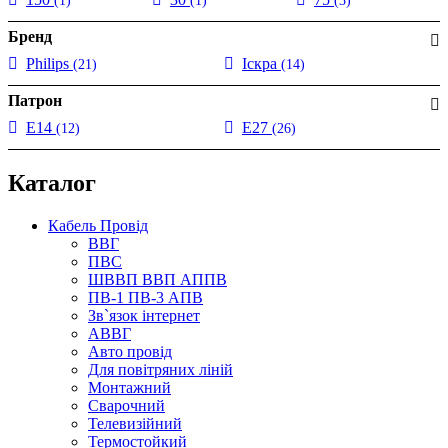
(1)
(1)
(3)
Бренд
Philips
Іскра
(21)
(14)
Патрон
E14
E27
(12)
(26)
Каталог
Кабель Провід
ВВГ
ПВС
ШВВП ВВП АППВ
ПВ-1 ПВ-3 АПВ
Зв`язок інтернет
АВВГ
Авто провід
Для повітряних ліній
Монтажний
Сварочний
Телевизійний
Термостойкий