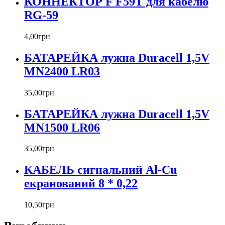
КОННЕКТОР F F59T для кабелю
RG-59
4
,
00
грн
БАТАРЕЙКА лужна Duracell 1,5V
MN2400 LR03
35
,
00
грн
БАТАРЕЙКА лужна Duracell 1,5V
MN1500 LR06
35
,
00
грн
КАБЕЛЬ сигнальний Al-Cu
екранований 8 * 0,22
10
,
50
грн