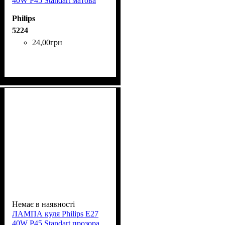
40W P45 Standart матова
Philips
5224
24
,
00
грн
Немає в наявності
ЛАМПА куля Phіlіps Е27
40W P45 Standart прозора