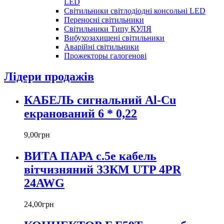
LED
Світильники світлодіодні консольні LED
Переносні світильники
Світильники Типу КУЛЯ
Вибухозахищені світильники
Аварійні світильники
Прожекторы галогенові
Лідери продажів
КАБЕЛЬ сигнальний Al-Cu
екранований 6 * 0,22
9
,
00
грн
ВИТА ПАРА c.5е кабель
вітчизняний ЗЗКМ UTP 4PR
24AWG
24
,
00
грн