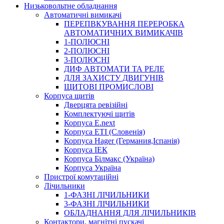
Низьковольтне обладнання
Автоматичні вимикачі
ПЕРЕПВКУВАННЯ ПЕРЕРОБКА
АВТОМАТИЧНИХ ВИМИКАЧІВ
1-ПОЛЮСНІ
2-ПОЛЮСНІ
3-ПОЛЮСНІ
ДИФ АВТОМАТИ ТА РЕЛЕ
ДЛЯ ЗАХИСТУ ДВИГУНІВ
ЩИТОВІ ПРОМИСЛОВІ
Корпуса щитів
Дверцята ревізійні
Комплектуючі щитів
Корпуса E.next
Корпуса ETI (Словенія)
Корпуса Hager (Германия,Іспанія)
Корпуса ІЕК
Корпуса Білмакс (Україна)
Корпуса Україна
Пристрої комутаційні
Лічильники
1-ФАЗНІ ЛІЧИЛЬНИКИ
3-ФАЗНІ ЛІЧИЛЬНИКИ
ОБЛАДНАННЯ ДЛЯ ЛІЧИЛЬНИКІВ
Контактори, магнітні пускачі