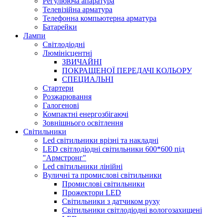
Регулююча апаратура
Телевізійна арматура
Телефонна компьютерна арматура
Батарейки
Лампи
Світлодіодні
Люмінісцентні
ЗВИЧАЙНІ
ПОКРАЩЕНОЇ ПЕРЕДАЧІ КОЛЬОРУ
СПЕЦИАЛЬНІ
Стартери
Розжарювання
Галогенові
Компактні енергозбігаючі
Зовнішнього освітлення
Світильники
Led світильники врізні та накладні
LED світлодіодні світильники 600*600 під
"Армстронг"
Led світильники лінійні
Вуличні та промислові світильники
Промислові світильники
Прожектори LED
Світильники з датчиком руху
Світильники світлодіодні вологозахищені