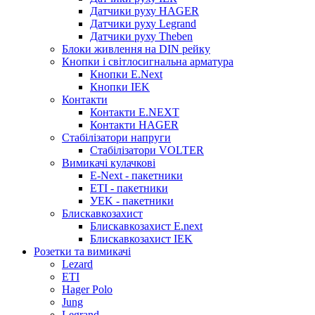
Датчики руху HAGER
Датчики руху Legrand
Датчики руху Theben
Блоки живлення на DIN рейку
Кнопки і світлосигнальна арматура
Кнопки E.Next
Кнопки IEK
Контакти
Контакти E.NEXT
Контакти HAGER
Стабілізатори напруги
Стабілізатори VOLTER
Вимикачі кулачкові
E-Next - пакетники
ETI - пакетники
УEK - пакетники
Блискавкозахист
Блискавкозахист E.next
Блискавкозахист IEK
Розетки та вимикачі
Lezard
ETI
Hager Polo
Jung
Legrand