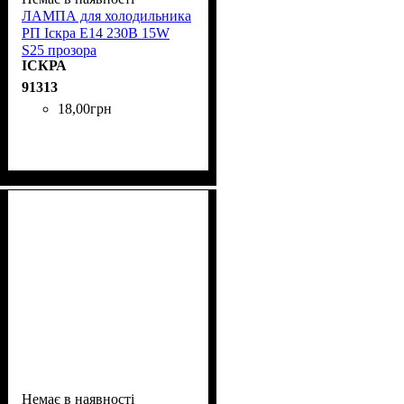
ЛАМПА для холодильника
РП Іскра Е14 230B 15W
S25 прозора
ІСКРА
91313
18
,
00
грн
Немає в наявності