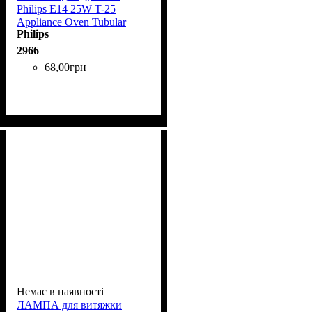
Phіlіps Е14 25W T-25
Applіance Oven Tubular
Philips
прозора
2966
68
,
00
грн
Немає в наявності
ЛАМПА для витяжки