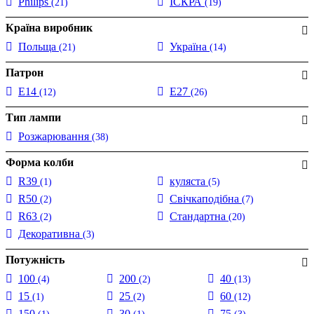
Philips
ІСКРА
(21)
(19)
Країна виробник
Польща
Україна
(21)
(14)
Патрон
E14
E27
(12)
(26)
Тип лампи
Розжарювання
(38)
Форма колби
R39
куляста
(1)
(5)
R50
Свічкаподібна
(2)
(7)
R63
Стандартна
(2)
(20)
Декоративна
(3)
Потужність
100
200
40
(4)
(2)
(13)
15
25
60
(1)
(2)
(12)
150
30
75