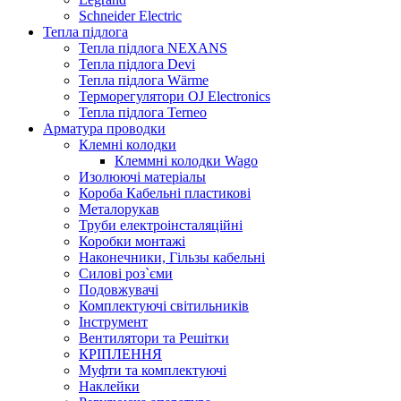
Sсhneider Electric
Тепла підлога
Тепла підлога NEXANS
Тепла підлога Devi
Тепла підлога Wärme
Терморегулятори OJ Electronics
Тепла підлога Terneo
Арматура проводки
Клемні колодки
Клеммні колодки Wago
Изолюючі матеріалы
Короба Кабельні пластикові
Металорукав
Труби електроінсталяційні
Коробки монтажі
Наконечники, Гільзы кабельні
Силові роз`єми
Подовжувачі
Комплектуючі світильників
Інструмент
Вентилятори та Решітки
КРІПЛЕННЯ
Муфти та комплектуючі
Наклейки