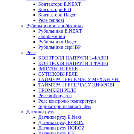
Контактори E.NEXT
Контактори ETI
Контактори Hager
Реле теплові
Рубильники и запобіжники
Рубильники E.NEXT
Запобіжники
Рубильники Hager
Рубильники серії ВР
Реле
КОНТРОЛЯ НАПРУГИ 1-ФАЗНІ
КОНТРОЛЯ НАПРУГИ 3-ФАЗНі
ІМПУЛЬСНІ РЕЛЕ
СУТІНКОВІ РЕЛЕ
ТАЙМЕРА І РЕЛЕ ЧАСУ МЕХАНІЧНІ
ТАЙМЕРА І РЕЛЕ ЧАСУ ЦИФРОВІ
ПРОМІЖНІ РЕЛЕ
Реле вибору фаз
Реле контролю температури
Індикатори наявності фаз
Датчики руху
Датчики руху E.Next
Датчики руху FERON
Датчики руху HOROZ
Датчики руху ІЕК