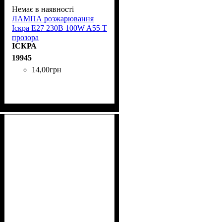
Немає в наявності
ЛАМПА розжарювання
Іскра Е27 230B 100W A55 T
прозора
ІСКРА
19945
14
,
00
грн