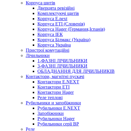
Корпуса щитів
Дверцята ревізійні
Комплектуючі щитів
Корпуса E.next
Корпуса ETI (Словенія)
Корпуса Hager (Германия,Іспанія)
Корпуса ІЕК
Корпуса Білмакс (Україна)
Корпуса Україна
Пристрої комутаційні
Лічильники
1-ФАЗНІ ЛІЧИЛЬНИКИ
3-ФАЗНІ ЛІЧИЛЬНИКИ
ОБЛАДНАННЯ ДЛЯ ЛІЧИЛЬНИКІВ
Контактори, магнітні пускачі
Контактори E.NEXT
Контактори ETI
Контактори Hager
Реле теплові
Рубильники и запобіжники
Рубильники E.NEXT
Запобіжники
Рубильники Hager
Рубильники серії ВР
Реле