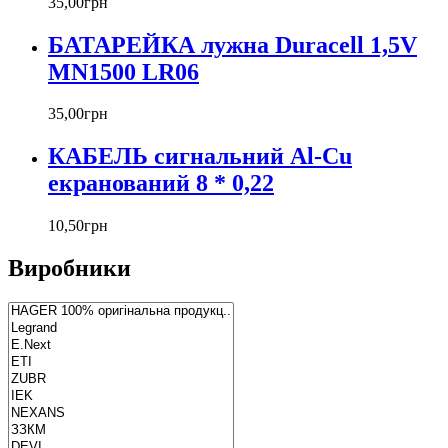
35
,
00
грн
БАТАРЕЙКА лужна Duracell 1,5V
MN1500 LR06
35
,
00
грн
КАБЕЛЬ сигнальний Al-Cu
екранований 8 * 0,22
10
,
50
грн
Виробники