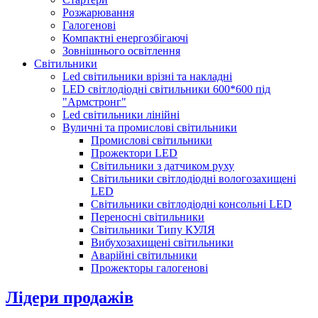
Розжарювання
Галогенові
Компактні енергозбігаючі
Зовнішнього освітлення
Світильники
Led світильники врізні та накладні
LED світлодіодні світильники 600*600 під
"Армстронг"
Led світильники лінійні
Вуличні та промислові світильники
Промислові світильники
Прожектори LED
Світильники з датчиком руху
Світильники світлодіодні вологозахищені
LED
Світильники світлодіодні консольні LED
Переносні світильники
Світильники Типу КУЛЯ
Вибухозахищені світильники
Аварійні світильники
Прожекторы галогенові
Лідери продажів