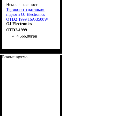
Немає в наявності
Термостат з датчиком
підлоги OJ Electronics
OTD2-1999 16А/3500W
OJ Electronics
+5,+40
OTD2-1999
4 566
,
80
грн
Рекомендуємо