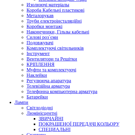
Изолюючі матеріалы
Короба Кабельні пластикові
Металорукав
Труби електроінсталяційні
Коробки монтажі
Наконечники, Гільзы кабельні
Силові роз`єми
Подовжувачі
Комплектуючі світильників
Інструмент
Вентилятори та Решітки
КРІПЛЕННЯ
Муфти та комплектуючі
Наклейки
Регулююча апаратура
Телевізійна арматура
Телефонна компьютерна арматура
Батарейки
Лампи
Світлодіодні
Люмінісцентні
ЗВИЧАЙНІ
ПОКРАЩЕНОЇ ПЕРЕДАЧІ КОЛЬОРУ
СПЕЦИАЛЬНІ
Стартери