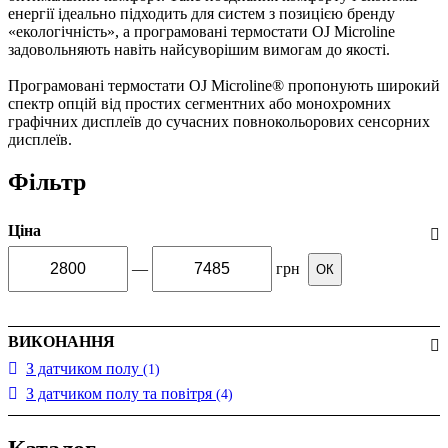
енергії ідеально підходить для систем з позицією бренду
«екологічність», а програмовані термостати OJ Microline
задовольняють навіть найсуворішим вимогам до якості.
Програмовані термостати OJ Microline® пропонують широкий
спектр опцій від простих сегментних або монохромних
графічних дисплеїв до сучасних повнокольорових сенсорних
дисплеїв.
Фільтр
Ціна
—
грн
ОК
ВИКОНАННЯ
З датчиком полу
(1)
З датчиком полу та повітря
(4)