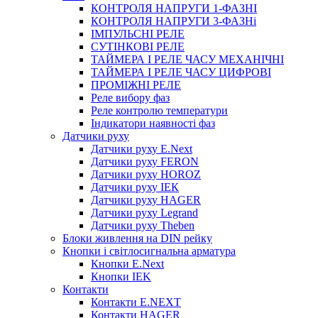
КОНТРОЛЯ НАПРУГИ 1-ФАЗНІ
КОНТРОЛЯ НАПРУГИ 3-ФАЗНі
ІМПУЛЬСНІ РЕЛЕ
СУТІНКОВІ РЕЛЕ
ТАЙМЕРА І РЕЛЕ ЧАСУ МЕХАНІЧНІ
ТАЙМЕРА І РЕЛЕ ЧАСУ ЦИФРОВІ
ПРОМІЖНІ РЕЛЕ
Реле вибору фаз
Реле контролю температури
Індикатори наявності фаз
Датчики руху
Датчики руху E.Next
Датчики руху FERON
Датчики руху HOROZ
Датчики руху ІЕК
Датчики руху HAGER
Датчики руху Legrand
Датчики руху Theben
Блоки живлення на DIN рейку
Кнопки і світлосигнальна арматура
Кнопки E.Next
Кнопки IEK
Контакти
Контакти E.NEXT
Контакти HAGER