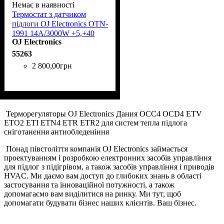
Немає в наявності
Термостат з датчиком
підлоги OJ Electronics OTN-
1991 14А/3000W +5,+40
OJ Electronics
55263
2 800
,
00
грн
Терморегуляторы OJ Electronics Дания OCC4 OCD4 ETV
ETO2 ETI ETN4 ETR ETR2 для систем тепла підлога
сніготанення антиобледеніння
Понад півстоліття компанія OJ Electronics займається
проектуванням і розробкою електронних засобів управління
для підлог з підігрівом, а також засобів управління і приводів
HVAC. Ми даємо вам доступ до глибоких знань в області
застосування та інноваційної потужності, а також
допомагаємо вам виділитися на ринку. Ми тут, щоб
допомагати будувати бізнес наших клієнтів. Ваш бізнес.