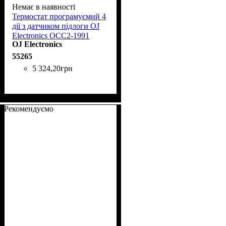
Немає в наявності
Термостат програмуємий 4
дії з датчиком підлоги OJ
Electronics OCC2-1991
OJ Electronics
16А/3500W +5,+40
55265
5 324
,
20
грн
Рекомендуємо