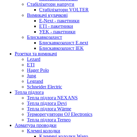
Стабілізатори напруги
Стабілізатори VOLTER
Вимикачі кулачкові
E-Next - пакетники
ETI - пакетники
УEK - пакетники
Блискавкозахист
Блискавкозахист E.next
Блискавкозахист IEK
Розетки та вимикачі
Lezard
ETI
Hager Polo
Jung
Legrand
Sсhneider Electric
Тепла підлога
Тепла підлога NEXANS
Тепла підлога Devi
Тепла підлога Wärme
Терморегулятори OJ Electronics
Тепла підлога Terneo
Арматура проводки
Клемні колодки
Клеммні колодки Wago