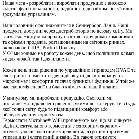
Наша мета - розробляти і виробляти продукцію з високою
якістю, функціональністю, надійністю, дизайном і інтуїтивно
зрозумілим управлінням.
Наш головний офіс знаходиться в Сеннерборг, Данія. Наші
продукти доступні через дистриб'юторів по всьому світу. Ми
займаємо міцну міжнародну позицію з дочірніми компаніями
та офісами продажів, розташованими на світових ринках,
включаючи США, Росію і Польщу.
У OJ ми ходимо на роботу кожен день, щоб поліпшити клімат
як для людей, так і для планети.
Кожен день наші рішення по управлінню і приводам HVAC та
електричні термостати для підігріву підлоги покращують
мікроклімат і комфорт в тисячах будинків і будинків. У той же
час економія енергії на благо клімату на нашій планеті.
У минулому ми виробляли продукцію. Сьогодні ми
поставляємо підключені рішення, якими легко керувати з будь-
якої точки світу, будь то підвищений комфорт або
обслуговування користувача.
Термостати Microline® WiFi пропонують все, що ви очікуєте
від інтелектуального термостата з сенсорним екраном -
інтелектуальне адаптивне управління, інтуїтивно зрозуміле
управління і елегантний дизайн. Ви також отримуєте