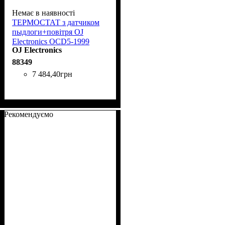
Немає в наявності
ТЕРМОСТАТ з датчиком
пыдлоги+повітря OJ
Electronics OCD5-1999
OJ Electronics
16А/3500W +5,+40
88349
7 484
,
40
грн
Рекомендуємо