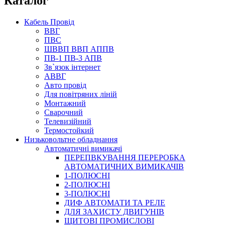
Каталог
Кабель Провід
ВВГ
ПВС
ШВВП ВВП АППВ
ПВ-1 ПВ-3 АПВ
Зв`язок інтернет
АВВГ
Авто провід
Для повітряних ліній
Монтажний
Сварочний
Телевизійний
Термостойкий
Низьковольтне обладнання
Автоматичні вимикачі
ПЕРЕПВКУВАННЯ ПЕРЕРОБКА
АВТОМАТИЧНИХ ВИМИКАЧІВ
1-ПОЛЮСНІ
2-ПОЛЮСНІ
3-ПОЛЮСНІ
ДИФ АВТОМАТИ ТА РЕЛЕ
ДЛЯ ЗАХИСТУ ДВИГУНІВ
ЩИТОВІ ПРОМИСЛОВІ