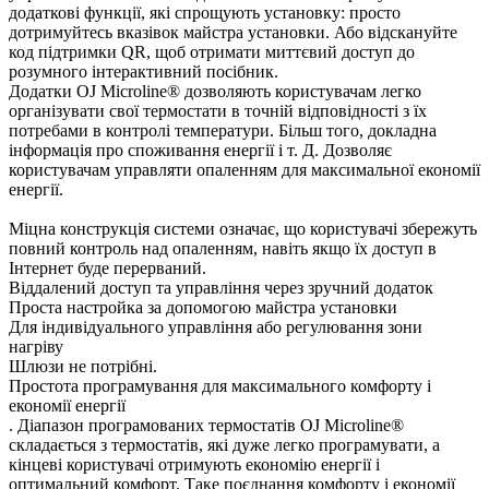
додаткові функції, які спрощують установку: просто
дотримуйтесь вказівок майстра установки. Або відскануйте
код підтримки QR, щоб отримати миттєвий доступ до
розумного інтерактивний посібник.
Додатки OJ Microline® дозволяють користувачам легко
організувати свої термостати в точній відповідності з їх
потребами в контролі температури. Більш того, докладна
інформація про споживання енергії і т. Д. Дозволяє
користувачам управляти опаленням для максимальної економії
енергії.
Міцна конструкція системи означає, що користувачі збережуть
повний контроль над опаленням, навіть якщо їх доступ в
Інтернет буде перерваний.
Віддалений доступ та управління через зручний додаток
Проста настройка за допомогою майстра установки
Для індивідуального управління або регулювання зони
нагріву
Шлюзи не потрібні.
Простота програмування для максимального комфорту і
економії енергії
. Діапазон програмованих термостатів OJ Microline®
складається з термостатів, які дуже легко програмувати, а
кінцеві користувачі отримують економію енергії і
оптимальний комфорт. Таке поєднання комфорту і економії