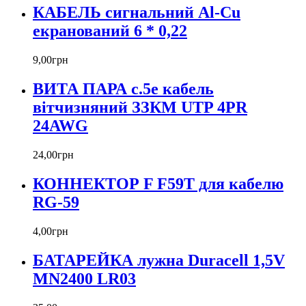
КАБЕЛЬ сигнальний Al-Cu
екранований 6 * 0,22
9
,
00
грн
ВИТА ПАРА c.5е кабель
вітчизняний ЗЗКМ UTP 4PR
24AWG
24
,
00
грн
КОННЕКТОР F F59T для кабелю
RG-59
4
,
00
грн
БАТАРЕЙКА лужна Duracell 1,5V
MN2400 LR03