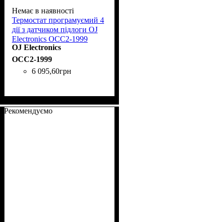
Немає в наявності
Термостат програмуємий 4
дії з датчиком підлоги OJ
Electronics OCC2-1999
OJ Electronics
16А/3500W +5,+40
OCC2-1999
6 095
,
60
грн
Рекомендуємо