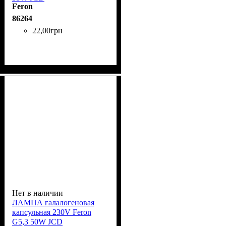
Feron
86264
22
,
00
грн
Нет в наличии
ЛАМПА галалогеновая
капсульная 230V Feron
G5,3 50W JCD