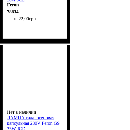
Feron
78834
22
,
00
грн
Нет в наличии
ЛАМПА галалогеновая
капсульная 230V Feron G9
35W JCD