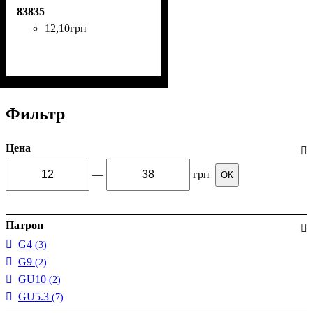
83835
12
,
10
грн
Фильтр
Цена
—
грн
ОК
Патрон
G4
(3)
G9
(2)
GU10
(2)
GU5.3
(7)