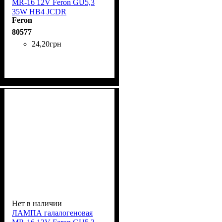
MR-16 12V Feron GU5,3
35W HB4 JCDR
Feron
80577
24
,
20
грн
Нет в наличии
ЛАМПА галалогеновая