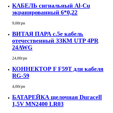
КАБЕЛЬ сигнальный Al-Cu
экранированный 6*0,22
9
,
00
грн
ВИТАЯ ПАРА c.5e кабель
отечественный ЗЗКМ UTP 4PR
24AWG
24
,
00
грн
КОННЕКТОР F F59T для кабеля
RG-59
4
,
00
грн
БАТАРЕЙКА щелочная Duracell
1,5V MN2400 LR03