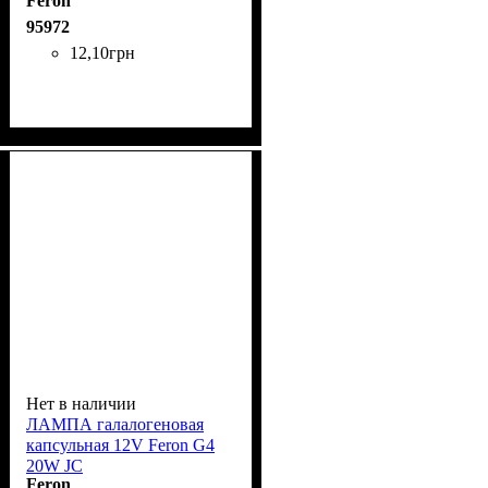
Feron
95972
12
,
10
грн
Нет в наличии
ЛАМПА галалогеновая
капсульная 12V Feron G4
20W JC
Feron