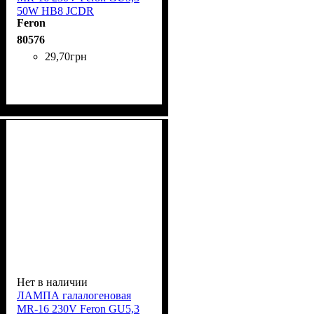
50W HB8 JCDR
Feron
80576
29
,
70
грн
Нет в наличии
ЛАМПА галалогеновая
MR-16 230V Feron GU5,3