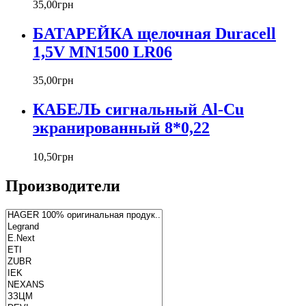
35
,
00
грн
БАТАРЕЙКА щелочная Duracell
1,5V MN1500 LR06
35
,
00
грн
КАБЕЛЬ сигнальный Al-Cu
экранированный 8*0,22
10
,
50
грн
Производители