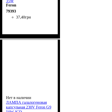
35W
Feron
79393
37
,
40
грн
Нет в наличии
ЛАМПА галалогеновая
капсульная 230V Feron G9
50W JCD