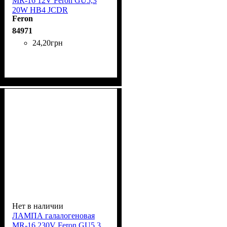
MR-16 12V Feron GU5,3
20W HB4 JCDR
Feron
84971
24
,
20
грн
Нет в наличии
ЛАМПА галалогеновая
MR-16 230V Feron GU5,3