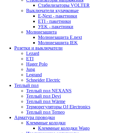
Стабилизаторы VOLTER
Выключатели кулачковые
E-Next - пакетники
ETI - пакетники
УEK - пакетники
Молниезащита
Молниезащита E.next
Молниезащита IEK
Розетки и выключатели
Lezard
ETI
Hager Polo
Jung
Legrand
Sсhneider Electric
Теплый пол
Теплый пол NEXANS
Теплый пол Devi
Теплый пол Wärme
Терморегуляторы OJ Electronics
Теплый пол Terneo
Арматура проводки
Клеммные колодки
Клеммные колодки Wago