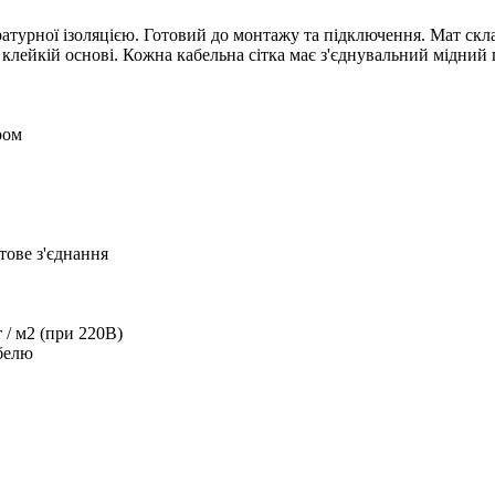
атурної ізоляцією. Готовий до монтажу та підключення. Мат ск
 клейкій основі. Кожна кабельна сітка має з'єднувальний мідни
ром
тове з'єднання
 / м2 (при 220В)
абелю