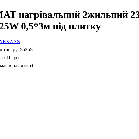
АТ нагрівальний 2жильний 2
25W 0,5*3м під плитку
55255
355
,
10
грн
має в наявності