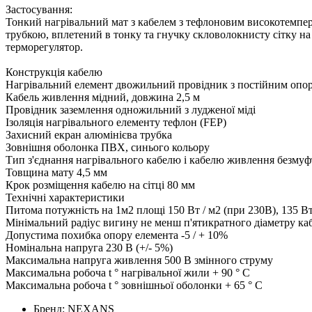
Застосування:
Тонкий нагрівальний мат з кабелем з тефлоновим високотемпер
трубкою, вплетений в тонку та гнучку скловолокнисту сітку на
терморегулятор.
Конструкція кабелю
Нагрівальний елемент двожильний провідник з постійним опо
Кабель живлення мідний, довжина 2,5 м
Провідник заземлення одножильний з лудженої міді
Ізоляція нагрівального елементу тефлон (FEP)
Захисний екран алюмінієва трубка
Зовнішня оболонка ПВХ, синього кольору
Тип з'єднання нагрівального кабелю і кабелю живлення безмуф
Товщина мату 4,5 мм
Крок розміщення кабелю на сітці 80 мм
Технічні характеристики
Питома потужність на 1м2 площі 150 Вт / м2 (при 230В), 135 Вт
Мінімальний радіус вигину не менш п'ятикратного діаметру к
Допустима похибка опору елемента -5 / + 10%
Номінальна напруга 230 В (+/- 5%)
Максимальна напруга живлення 500 В змінного струму
Максимальна робоча t ° нагрівальної жили + 90 ° C
Максимальна робоча t ° зовнішньої оболонки + 65 ° C
Бренд:
NEXANS