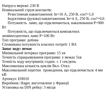
Напруга мережі: 230 В
Номінальний струм контактів:
Резистивная навантаження: Іn=16 А, 250 В, cos?=1,0
Індуктивна (рухова) навантаження: Іn=4 А, 250 В, cos?=0,6
Потужність ламп, що підключаються, накалювання P=900
Вт
Потужність, що підключаються компактних
люмінесцентних ламп P=100 Вт
Тип програми: добова
Споживана потужність власних потреб: 1 ВА
Запас ходу: немає
Мінімальний інтервал програми: 15 хв
Точність спрацьовування програми: у межах 5хв
Точність ходу внутрішніх годин: ± 1 сек/день
Максимальна кількість циклів Вкл- Откл.
Максимальний перетин проведення, що підключається: 4 мм
кВ
Артикул: EH010
Виробник: Hager, виготовлене у Франції
Установка на DІN рейку: 3 місця