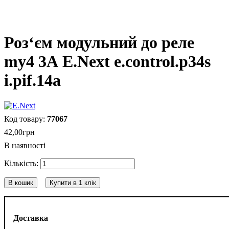
Роз‘єм модульний до реле
my4 3А E.Next e.control.p34s
і.pіf.14a
77067
42
,
00
грн
В наявності
В кошик
Купити в 1 клік
Доставка