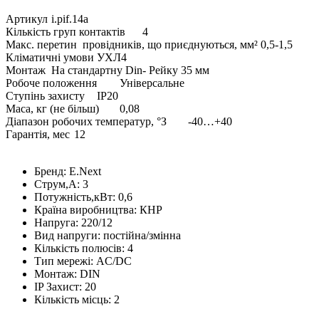
Артикул
і.pіf.14a
Кількість груп контактів
4
Макс. перетин провідників, що приєднуються, мм² 0,5-1,5
Кліматичні умови
УХЛ4
Монтаж
На стандартну Dіn- Рейку 35 мм
Робоче положення
Універсальне
Ступінь захисту
ІP20
Маса, кг (не більш)
0,08
Діапазон робочих температур, °З
-40…+40
Гарантія, мес
12
Бренд:
E.Next
Струм,А:
3
Потужність,кВт:
0,6
Країна виробництва:
КНР
Напруга:
220/12
Вид напруги:
постійна/змінна
Кількість полюсів:
4
Тип мережі:
AC/DC
Монтаж:
DIN
IP Захист:
20
Кількість місць:
2