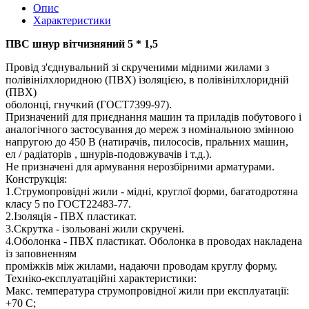
Опис
Характеристики
ПВС шнур вітчизняний 5 * 1,5
Провід з'єднувальний зі скрученими мідними жилами з
полівінілхлоридною (ПВХ) ізоляцією, в полівінілхлоридній
(ПВХ)
оболонці, гнучкий (ГОСТ7399-97).
Призначений для приєднання машин та приладів побутового і
аналогічного застосування до мереж з номінальною змінною
напругою до 450 В (натирачів, пилососів, пральних машин,
ел / радіаторів , шнурів-подовжувачів і т.д.).
Не призначені для армування нерозбірними арматурами.
Конструкція:
1.Струмопровідні жили - мідні, круглої форми, багатодротяна
класу 5 по ГОСТ22483-77.
2.Ізоляція - ПВХ пластикат.
3.Скрутка - ізольовані жили скручені.
4.Оболонка - ПВХ пластикат. Оболонка в проводах накладена
із заповненням
проміжків між жилами, надаючи проводам круглу форму.
Техніко-експлуатаційні характеристики:
Макс. температура струмопровідної жили при експлуатації:
+70 С;