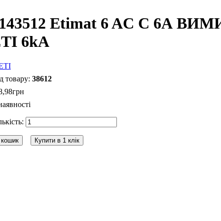
143512 Etimat 6 AC C 6А 
TI 6kA
38612
8
,
98
грн
наявності
 кошик
Купити в 1 клік