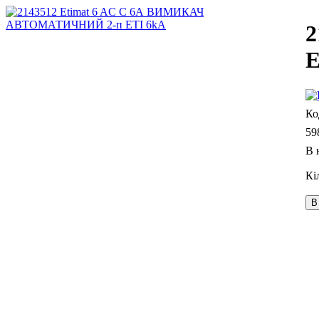
2
E
59
В 
В