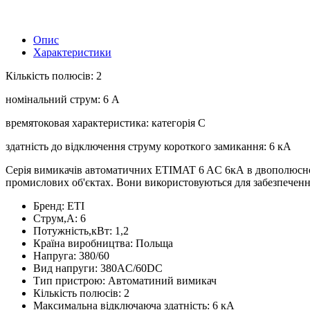
Опис
Характеристики
Кількість полюсів: 2
номінальний струм: 6 А
времятоковая характеристика: категорія C
здатність до відключення струму короткого замикання: 6 кА
Серія вимикачів автоматичних ETIMAT 6 AC 6кА в двополюсної
промислових об'єктах. Вони використовуються для забезпеченн
Бренд:
ETI
Струм,А:
6
Потужність,кВт:
1,2
Країна виробництва:
Польща
Напруга:
380/60
Вид напруги:
380AC/60DC
Тип пристрою:
Автоматиний вимикач
Кількість полюсів:
2
Максимальна відключаюча здатність:
6 кA