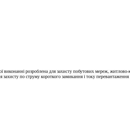
 виконанні розроблена для захисту побутових мереж, житлово-к
я захисту по струму короткого замикання і току перевантаження