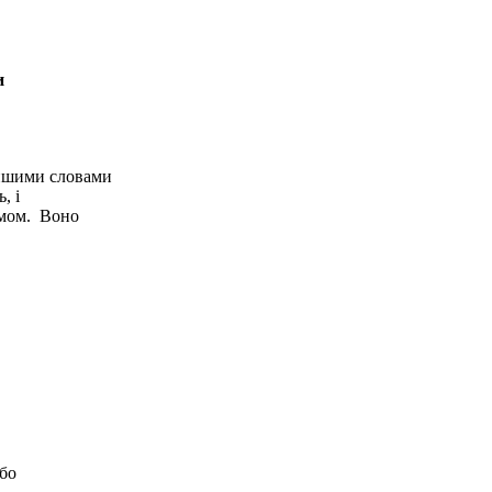
и
Іншими словами
, і
умом. Воно
або