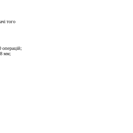
чі того
 операцій;
68 мм;