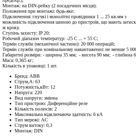
предохр.);
Монтаж: на DIN-рейку (2 посадочних місця);
Положення при монтажі: будь-яке;
Підключення: гнучкі і монолітні провідники 1 ... 25 кв.мм з
можливість підключення шиною до пристроїв, що мають затиска
ж кроку.
Ступінь захисту: IP 20;
Робочий діапазон температур: -25 С ... + 55 С;
Термін служби (механічної частини): 20 000 операцій;
Термін служби при номінальному навантаженні: не менше 5 000
Габаритні розміри: - ширина 35 мм; - висота 90 мм; - глибина 
Маса: 0,365 кг;
Кількість в упаковці: 1 шт.
Бренд:
ABB
Струм,А:
63
Потужність,кВт:
12
Напруга:
220
Вид напруги:
змінна
Тип пристрою:
Диференційне реле
Кількість полюсів:
2
Максимальна відключаюча здатність:
6 кA
Тип мережі:
AC
Струм витоку:
0,3
Монтаж:
DIN