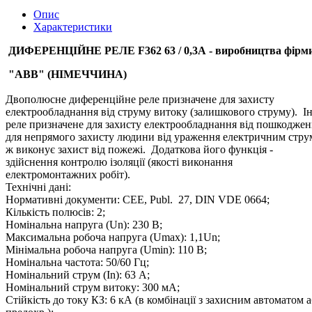
Опис
Характеристики
ДИФЕРЕНЦІЙНЕ РЕЛЕ F362 63 / 0,3А - виробництва фірм
"ABB" (НІМЕЧЧИНА)
Двополюсне диференційне реле призначене для захисту
електрообладнання від струму витоку (залишкового струму). 
реле призначене для захисту електрообладнання від пошкоджень
для непрямого захисту людини від ураження електричним стр
ж виконує захист від пожежі. Додаткова його функція -
здійснення контролю ізоляції (якості виконання
електромонтажних робіт).
Технічні дані:
Нормативні документи: CEE, Publ. 27, DIN VDE 0664;
Кількість полюсів: 2;
Номінальна напруга (Un): 230 В;
Максимальна робоча напруга (Umax): 1,1Un;
Мінімальна робоча напруга (Umin): 110 В;
Номінальна частота: 50/60 Гц;
Номінальний струм (In): 63 А;
Номінальний струм витоку: 300 мА;
Стійкість до току КЗ: 6 кА (в комбінації з захисним автоматом 