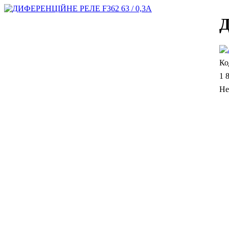
Д
1 
Не